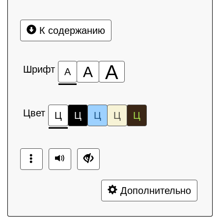
К содержанию
А
Шрифт
А
А
Цвет
Ц
Ц
Ц
Ц
Ц
Дополнительно